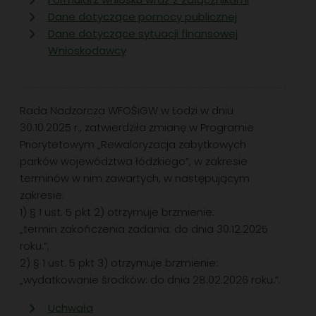
Dane dotyczące pomocy publicznej
Dane dotyczące sytuacji finansowej
Wnioskodawcy
Rada Nadzorcza WFOŚiGW w Łodzi w dniu
30.10.2025 r., zatwierdziła zmianę w Programie
Priorytetowym „Rewaloryzacja zabytkowych
parków województwa łódzkiego”, w zakresie
terminów w nim zawartych, w następującym
zakresie:
1) § 1 ust. 5 pkt 2) otrzymuje brzmienie:
„termin zakończenia zadania: do dnia 30.12.2025
roku.”;
2) § 1 ust. 5 pkt 3) otrzymuje brzmienie:
„wydatkowanie środków: do dnia 28.02.2026 roku.”.
Uchwała