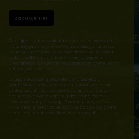
-
o
i
o
R
d
l
r
e
y
e
m
Zapisuję się!
g
-
m
a
u
P
a
c
l
r
i
j
a
z
l
i
Zapisując się do newslettera będziesz otrzymywać
m
e
*
Z
materiały promocyjne od Wojewódzkiego Funduszu
i
t
g
Ochrony Środowiska i Gospodarki Wodnej w Łodzi i
n
w
o
zyskasz szybki dostęp do informacji o naszych
*
a
d
programach, konkursach i wydarzeniach promujących
r
y
ochronę środowiska.
z
e
a
Usługa newslettera pozwoli nam przesyłać Ci
m
n
wartościowe treści, które mogą pomóc w realizacji
a
i
ekologicznych inicjatyw, skorzystaniu z dostępnych
i
dofinansowań oraz wsparciu działań na rzecz
e
l
zrównoważonego rozwoju. Gwarantujemy, że Twoje
i
dane będą przetwarzane zgodnie z obowiązującymi
n
przepisami o ochronie danych osobowych!
f
o
r
m
a