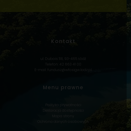
c
j
i
*
Kontakt
ul. Dubois 118, 93-465 Łódź
Telefon: 42 663 41 00
E-mail:
fundusz@wfosigw.lodz.pl
Menu prawne
Polityka prywatności
Deklaracja dostępności
Mapa strony
Ochrona danych osobowych