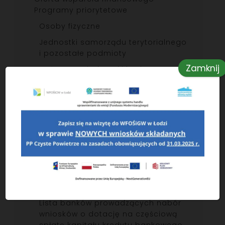
Programy priorytetowe
Osoby fizyczne
Jednostki samorządu terytorialnego
i pozostałe podmioty
Zamknij
Państwowe jednostki budżetowe
Program Czyste Powietrze
Zmiany w programie od 20 lipca
2026
O programie
Audytorzy – lista
Audytorzy – Formularz zgłoszeniowy
Komunikaty
Lista banków prowadzących nabór
wniosków o dotację na częściową
spłatę kapitału kredytu bankowego