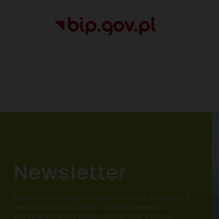
Newsletter
Zapisz się do naszego newslettera i bądź na bieżąco z
najnowszymi programami i dofinansowaniami
oferowanymi przez Wojewódzki Fundusz Ochrony