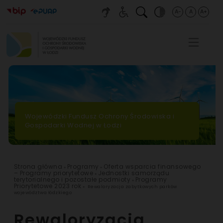
Main Menu
A-
A
A+
Togg
Wojewódzki Fundusz Ochrony Środowiska i
Gospodarki Wodnej w Łodzi
Strona główna
Programy
Oferta wsparcia finansowego
»
»
– Programy priorytetowe
Jednostki samorządu
»
terytorialnego i pozostałe podmioty
Programy
»
Priorytetowe 2023 rok
»
Rewaloryzacja zabytkowych parków
województwa łódzkiego
Rewaloryzacja