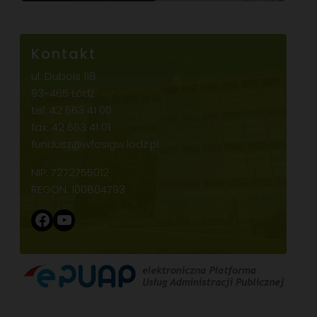
Kontakt
ul. Dubois 118
93-465 Łódź
tel.
42 663 41 00
fax: 42 663 41 01
fundusz@wfosigw.lodz.pl
NIP: 7272755012
REGON: 100804793
Facebook
YouTube