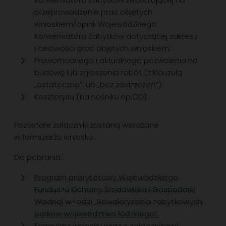
przeprowadzenie prac objętych
wnioskiem/opinii Wojewódzkiego
Konserwatora Zabytków dotyczącej zakresu
i celowości prac objętych wnioskiem;
Prawomocnego i aktualnego pozwolenia na
budowę lub zgłoszenia robót (z klauzulą
„ostateczne” lub „bez zastrzeżeń”);
Kosztorysu (na nośniku np.CD).
Pozostałe załączniki zostaną wskazane
w formularzu wniosku.
Do pobrania:
Program priorytetowy Wojewódzkiego
Funduszu Ochrony Środowiska i Gospodarki
Wodnej w Łodzi „Rewaloryzacja zabytkowych
parków województwa łódzkiego”.
Formularz wniosku wraz z załącznikami