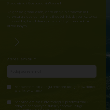
Środowiska i Gospodarki Wodnej!
Dołącz do grona osób, które dbają o środowisko i
korzystają z dostępnych możliwości. Subskrybuj już teraz
– to szybkie, bezpłatne i pozwoli Ci być zawsze krok
przed innymi!
Adres email
*
Zapoznałem się z
Regulaminem usługi „Newsletter
Z
WFOŚiGW w Łodzi”
g
o
e
i
d
Zapoznałem się z
Informacją o przetwarzaniu
Z
m
n
y
danych osobowych subskrybentów usługi
g
a
f
„Newsletter WFOŚiGW w Łodzi