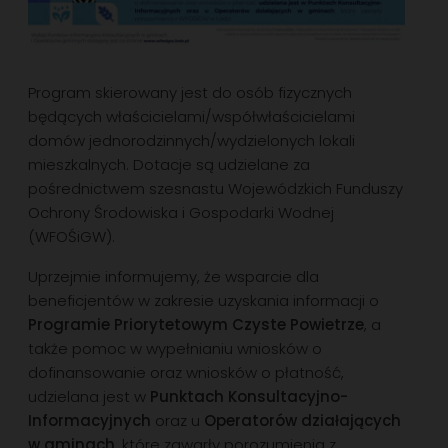
Program skierowany jest do osób fizycznych
będących właścicielami/współwłaścicielami
domów jednorodzinnych/wydzielonych lokali
mieszkalnych. Dotacje są udzielane za
pośrednictwem szesnastu Wojewódzkich Funduszy
Ochrony Środowiska i Gospodarki Wodnej
(WFOŚiGW).
Uprzejmie informujemy, że wsparcie dla
beneficjentów w zakresie uzyskania informacji o
Programie Priorytetowym Czyste Powietrze
, a
także pomoc w wypełnianiu wniosków o
dofinansowanie oraz wniosków o płatność,
udzielana jest w
Punktach Konsultacyjno-
Informacyjnych
oraz u
Operatorów działających
w gminach
, które zawarły porozumienia z