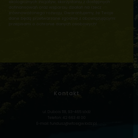
i
ekologicznych inicjatyw, skorzystaniu z dostępnych
s
dofinansowań oraz wsparciu działań na rzecz
e
zrównoważonego rozwoju. Gwarantujemy, że Twoje
i
dane będą przetwarzane zgodnie z obowiązującymi
n
przepisami o ochronie danych osobowych!
f
o
r
m
a
c
j
i
*
Kontakt
ul. Dubois 118, 93-465 Łódź
Telefon: 42 663 41 00
E-mail:
fundusz@wfosigw.lodz.pl