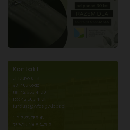
Kontakt
ul. Dubois 118
93-465 Łódź
tel.
42 663 41 00
fax: 42 663 41 01
fundusz@wfosigw.lodz.pl
NIP: 7272755012
REGON: 100804793