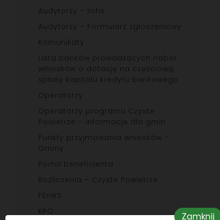
Audytorzy – lista
Audytorzy – Formularz zgłoszeniowy
Komunikaty
Lista banków prowadzących nabór
wniosków o dotację na częściową
spłatę kapitału kredytu bankowego
Operatorzy
Operatorzy programu Czyste
Powietrze – informacje dla gmin
Punkty przyjmowania wniosków –
Gminy
Portal beneficjenta
Rozliczenia – Czyste Powietrze
FEnIKS
KPO
Zamknij