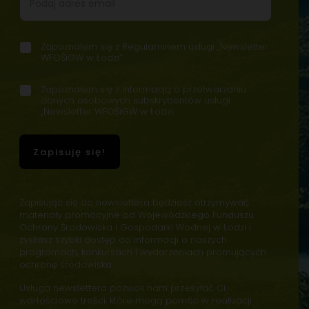
Zapoznałem się z
Regulaminem usługi „Newsletter
Z
WFOŚiGW w Łodzi”
g
o
-
-
d
Zapoznałem się z
Informacją o przetwarzaniu
Z
R
P
y
danych osobowych subskrybentów usługi
g
e
r
„Newsletter WFOŚiGW w Łodzi
-
o
g
z
R
d
u
e
e
y
l
t
Zapisuję się!
g
-
a
w
u
P
m
a
l
r
i
r
a
z
n
z
Zapisując się do newslettera będziesz otrzymywać
m
e
A
a
materiały promocyjne od Wojewódzkiego Funduszu
i
t
d
n
Ochrony Środowiska i Gospodarki Wodnej w Łodzi i
n
w
r
i
zyskasz szybki dostęp do informacji o naszych
*
a
e
e
programach, konkursach i wydarzeniach promujących
r
s
A
ochronę środowiska.
z
d
a
Usługa newslettera pozwoli nam przesyłać Ci
r
n
wartościowe treści, które mogą pomóc w realizacji
e