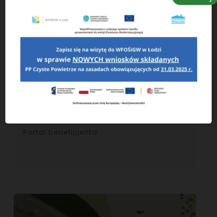
Często zadawane pytania
Dane kontaktowe
Doradztwo energetyczne
Konkursy
Kontakt
Portal beneficjenta